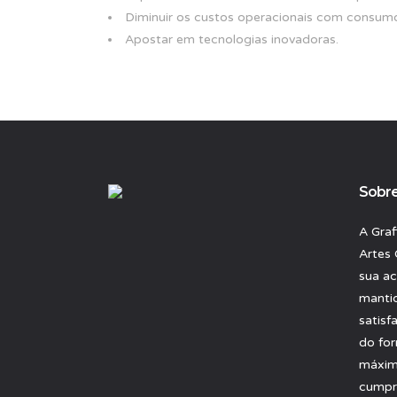
Diminuir os custos operacionais com consumo
Apostar em tecnologias inovadoras.
Sobr
A Gra
Artes 
sua ac
mantid
satisf
do fo
máxima
cumpr