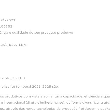
2021-2023
180152
ência e qualidade do seu processo produtivo
GRÁFICAS, LDA.
27 561,46 EUR
o horizonte temporal 2021-2025 são:
 produtivos com vista a aumentar a capacidade, eficiência e qua
internacional (direta e indiretamente), de forma diversificar a atual
os, através das novas tecnologias de produção (rotulagem e packa