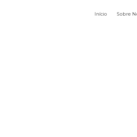
Início
Sobre N
eto Inovação Graf
2023